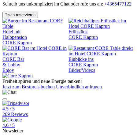
Schreib uns unkompliziert im Chat oder rufe uns an:
+4365477122
Tisch reservieren
Hotel mit
Frühstück
Halbpension
CORE Kaprun
CORE Kaprun
CORE Bar
Einblicke ins
& Lobby
CORE Kaprun
Enjoy
Bilder/Videos
Freiheit spüren und neue Energie tanken:
Jetzt
zum Bestpreis
buchen
Unverbindlich
anfragen
4.5 / 5
269 Reviews
4.6 / 5
Newsletter