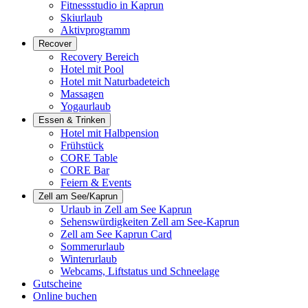
Fitnessstudio in Kaprun
Skiurlaub
Aktivprogramm
Recover
Recovery Bereich
Hotel mit Pool
Hotel mit Naturbadeteich
Massagen
Yogaurlaub
Essen & Trinken
Hotel mit Halbpension
Frühstück
CORE Table
CORE Bar
Feiern & Events
Zell am See/Kaprun
Urlaub in Zell am See Kaprun
Sehenswürdigkeiten Zell am See-Kaprun
Zell am See Kaprun Card
Sommerurlaub
Winterurlaub
Webcams, Liftstatus und Schneelage
Gutscheine
Online buchen