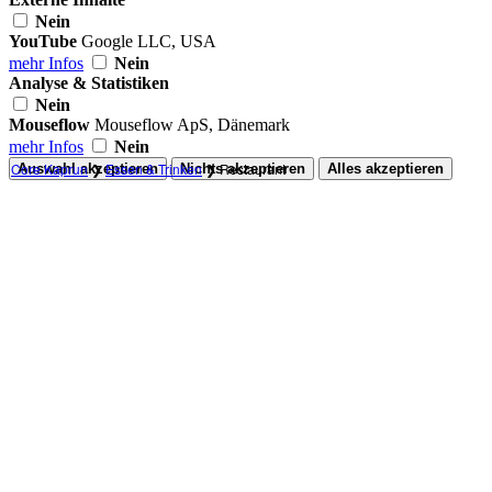
Nein
YouTube
Google LLC, USA
mehr Infos
Nein
Analyse & Statistiken
Nein
Mouseflow
Mouseflow ApS, Dänemark
mehr Infos
Nein
Core Kaprun
❯
Essen & Trinken
❯
Restaurant
Auswahl akzeptieren
Nichts akzeptieren
Alles akzeptieren